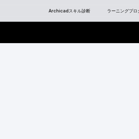
Skip
Archicadスキル診断
ラーニングプロ
to
content
はじめてのGraph
BIM Classes
BIM Clas
BIMマネージ