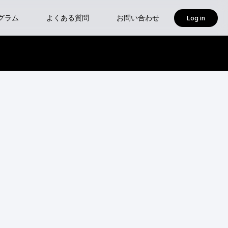
グラム
よくある質問
お問い合わせ
Log in
isoft
ses-新設クラス 『確認申請におけるBIM図面審査入門』
ャープログラム