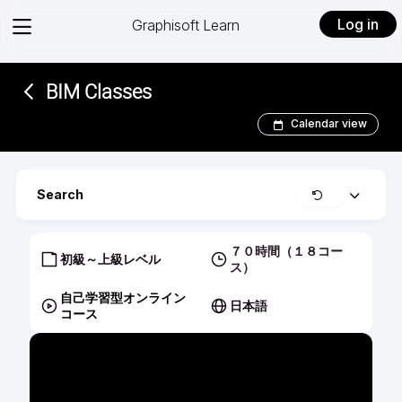
View
Log in
Graphisoft Learn
menu
BIM Classes
Calendar view
Clear
Search
Expand
７０時間（１８コー
初級～上級レベル
ス）
自己学習型オンライン
日本語
コース