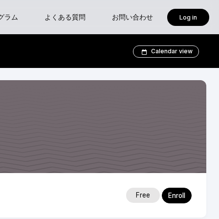
グラム
よくある質問
お問い合わせ
Log in
isoft
Calendar view
ses-新設クラス 『確認申請におけるBIM図面審査入門』
ャープログラム
Free
Enroll