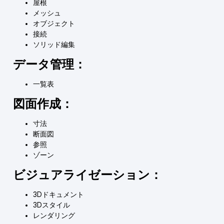
屋根
メッシュ
オブジェクト
接続
ソリッド編集
データ管理：
一覧表
図面作成：
寸法
断面図
参照
ゾーン
ビジュアライゼーション：
3Dドキュメント
3Dスタイル
レンダリング