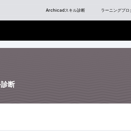
Skip
Archicadスキル診断
ラーニングプロ
to
content
はじめてのGraph
BIM Classes
BIM Clas
BIMマネージ
キル診断