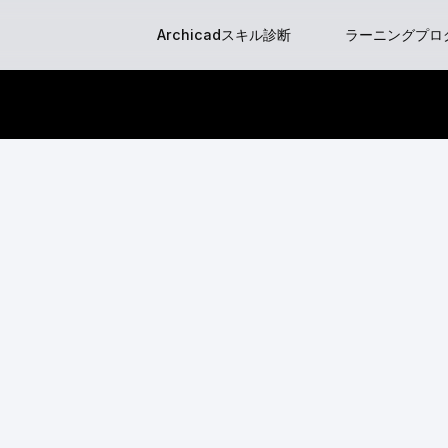
Skip
Archicadスキル診断
ラーニングプロ
to
content
はじめてのGraph
BIM Classes
BIM Clas
BIMマネージ