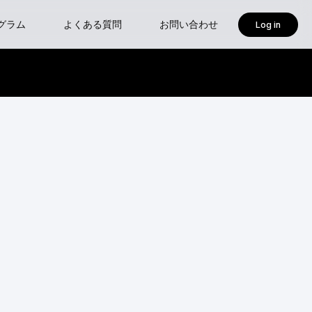
グラム
よくある質問
お問い合わせ
Log in
isoft
ses-新設クラス 『確認申請におけるBIM図面審査入門』
ャープログラム