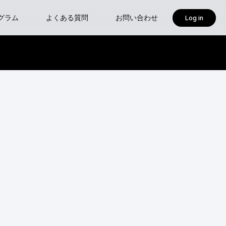
グラム
よくある質問
お問い合わせ
Log in
isoft
ses-新設クラス 『確認申請におけるBIM図面審査入門』
ャープログラム