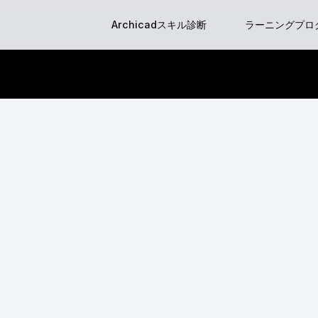
Skip
Archicadスキル診断
ラーニングプロ
to
content
はじめてのGraph
BIM Classes
BIM Clas
BIMマネージ