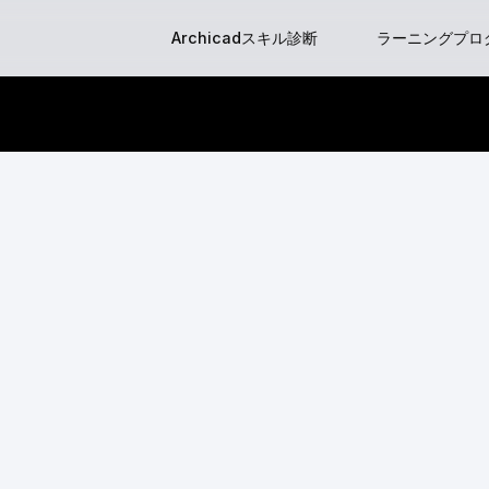
Skip
Archicadスキル診断
ラーニングプロ
to
content
はじめてのGraph
BIM Classes
BIM Clas
BIMマネージ