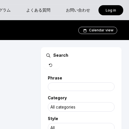
グラム
よくある質問
お問い合わせ
Log in
isoft
Calendar view
Clear
Search
ses-新設クラス 『確認申請におけるBIM図面審査入門』
ャープログラム
Phrase
Category
Style